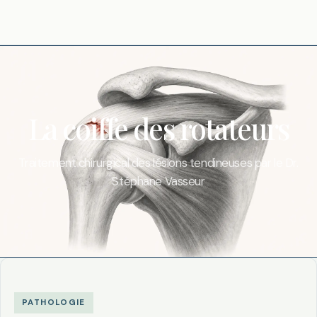
La coiffe des rotateurs
Traitement chirurgical des lésions tendineuses par le Dr.
Stéphane Vasseur
PATHOLOGIE