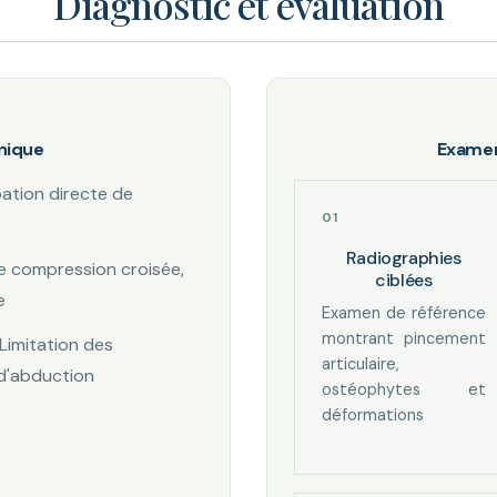
Diagnostic et évaluation
nique
Examen
pation directe de
Radiographies
e compression croisée,
ciblées
e
Examen de référence
montrant pincement
Limitation des
articulaire,
d'abduction
ostéophytes et
déformations