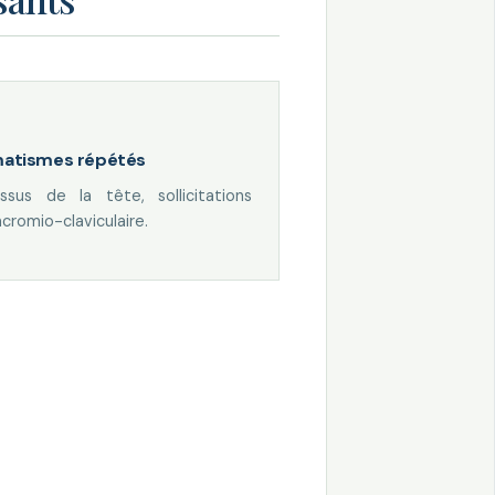
matismes répétés
sus de la tête, sollicitations
acromio-claviculaire.