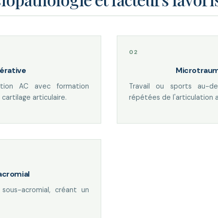
érative
Microtrau
lation AC avec formation
Travail ou sports au-des
artilage articulaire.
répétées de l'articulation 
acromial
 sous-acromial, créant un