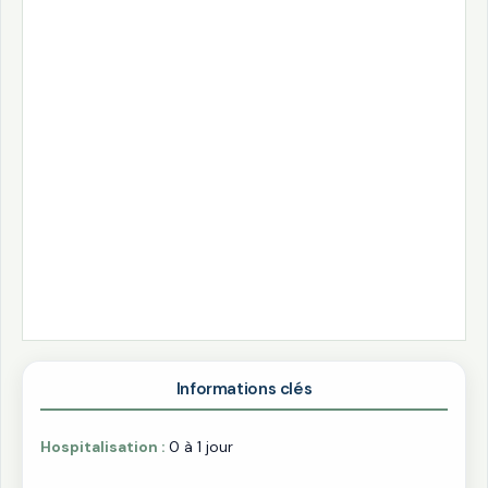
Immobilisation
Physiothérapie
Écharpe 1-2
6-8 semaines
semaines
Reprise activités
6-8 semaines
Informations clés
Hospitalisation :
0 à 1 jour